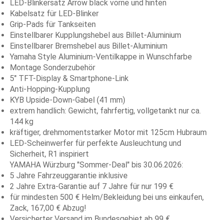
LED-Blinkersatz Arrow black vorne und hinten
Kabelsatz für LED-Blinker
Grip-Pads für Tankseiten
Einstellbarer Kupplungshebel aus Billet-Aluminium
Einstellbarer Bremshebel aus Billet-Aluminium
Yamaha Style Aluminium-Ventilkappe in Wunschfarbe
Montage Sonderzubehör
5" TFT-Display & Smartphone-Link
Anti-Hopping-Kupplung
KYB Upside-Down-Gabel (41 mm)
extrem handlich: Gewicht, fahrfertig, vollgetankt nur ca.
144 kg
kräftiger, drehmomentstarker Motor mit 125cm Hubraum
LED-Scheinwerfer für perfekte Ausleuchtung und
Sicherheit, R1 inspiriert
YAMAHA Würzburg "Sommer-Deal" bis 30.06.2026:
5 Jahre Fahrzeuggarantie inklusive
2 Jahre Extra-Garantie auf 7 Jahre für nur 199 €
für mindesten 500 € Helm/Bekleidung bei uns einkaufen,
Zack, 167,00 € Abzug!
Versicherter Versand im Bundesgebiet ab 99 €