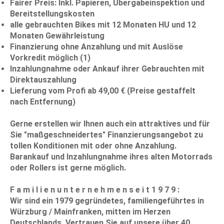
Fairer Preis: Inkl. Papieren, Übergabeinspektion und
Bereitstellungskosten
alle gebrauchten Bikes mit 12 Monaten HU und 12
Monaten Gewährleistung
Finanzierung ohne Anzahlung und mit Auslöse
Vorkredit möglich (1)
Inzahlungnahme oder Ankauf ihrer Gebrauchten mit
Direktauszahlung
Lieferung vom Profi ab 49,00 € (Preise gestaffelt
nach Entfernung)
Gerne erstellen wir Ihnen auch ein attraktives und für
Sie "maßgeschneidertes" Finanzierungsangebot zu
tollen Konditionen mit oder ohne Anzahlung.
Barankauf und Inzahlungnahme ihres alten Motorrads
oder Rollers ist gerne möglich.
F a m i l i e n u n t e r n e h m e n s e i t 1 9 7 9 :
Wir sind ein 1979 gegründetes, familiengeführtes in
Würzburg / Mainfranken, mitten im Herzen
Deutschlands. Vertrauen Sie auf unsere über 40