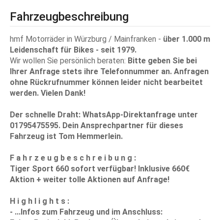
Fahrzeugbeschreibung
hmf Motorräder in Würzburg / Mainfranken -
über 1.000 m
Leidenschaft für Bikes - seit 1979.
Wir wollen Sie persönlich beraten:
Bitte geben Sie bei
Ihrer Anfrage stets ihre
Telefonnummer
an. Anfragen
ohne Rückrufnummer können leider nicht bearbeitet
werden. Vielen Dank!
Der schnelle Draht:
WhatsApp-Direktanfrage unter
01795475595. Dein Ansprechpartner für dieses
Fahrzeug ist Tom Hemmerlein.
F a h r z e u g b e s c h r e i b u n g :
Tiger Sport 660 sofort verfügbar! Inklusive 660€
Aktion + weiter tolle Aktionen auf Anfrage!
H i g h l i g h t s :
- ...Infos zum Fahrzeug und im Anschluss: