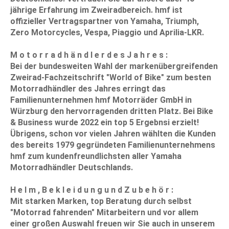
jährige Erfahrung im Zweiradbereich. hmf ist
offizieller Vertragspartner von Yamaha, Triumph,
Zero Motorcycles, Vespa, Piaggio und Aprilia-LKR.
M o t o r r a d h ä n d l e r d e s J a h r e s :
Bei der bundesweiten Wahl der markenübergreifenden
Zweirad-Fachzeitschrift "World of Bike" zum besten
Motorradhändler des Jahres erringt das
Familienunternehmen hmf Motorräder GmbH in
Würzburg den hervorragenden dritten Platz. Bei Bike
& Business wurde 2022 ein top 5 Ergebnsi erzielt!
Übrigens, schon vor vielen Jahren wählten die Kunden
des bereits 1979 gegründeten Familienunternehmens
hmf zum kundenfreundlichsten aller Yamaha
Motorradhändler Deutschlands.
H e l m , B e k l e i d u n g u n d Z u b e h ö r :
Mit starken Marken, top Beratung durch selbst
"Motorrad fahrenden" Mitarbeitern und vor allem
einer großen Auswahl freuen wir Sie auch in unserem