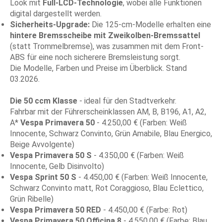
Look mit
Full-LCD-Technologie
, wobei alle Funktionen
digital dargestellt werden.
Sicherheits-Upgrade:
Die 125-cm-Modelle erhalten eine
hintere Bremsscheibe mit Zweikolben-Bremssattel
(statt Trommelbremse), was zusammen mit dem Front-
ABS für eine noch sicherere Bremsleistung sorgt.
Die Modelle, Farben und Preise im Überblick. Stand
03.2026.
Die 50 ccm Klasse
- ideal für den Stadtverkehr.
Fahrbar mit der Führerscheinklassen AM, B, B196, A1, A2,
A*
Vespa Primavera 50
- 4.250,00 € (Farben: Weiß
Innocente, Schwarz Convinto, Grün Amabile, Blau Energico,
Beige Avvolgente)
Vespa Primavera 50 S
- 4.350,00 € (Farben: Weiß
Innocente, Gelb Disinvolto)
Vespa Sprint 50 S
- 4.450,00 € (Farben: Weiß Innocente,
Schwarz Convinto matt, Rot Coraggioso, Blau Eclettico,
Grün Ribelle)
Vespa Primavera 50 RED
- 4.450,00 € (Farbe: Rot)
Vespa Primavera 50 Officina 8
- 4.550,00 € (Farbe: Blau