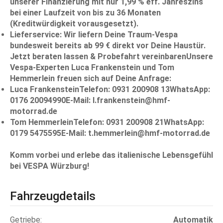
unserer Finanzierung mit nur
1,99 % eff. Jahreszins
bei einer Laufzeit von bis zu 36 Monaten
(Kreditwürdigkeit vorausgesetzt).
Lieferservice:
Wir liefern Deine Traum-Vespa
bundesweit bereits
ab 99 €
direkt vor Deine Haustür.
Jetzt beraten lassen & Probefahrt vereinbarenUnsere
Vespa-Experten
Luca Frankenstein
und
Tom
Hemmerlein
freuen sich auf Deine Anfrage:
Luca FrankensteinTelefon:
0931 200908 13WhatsApp:
0176 20094990E-Mail:
l.frankenstein@hmf-
motorrad.de
Tom HemmerleinTelefon:
0931 200908 21WhatsApp:
0179 5475595E-Mail: t.hemmerlein@hmf-motorrad.de
Komm vorbei und erlebe das italienische Lebensgefühl
bei VESPA Würzburg!
Fahrzeugdetails
Getriebe
Automatik