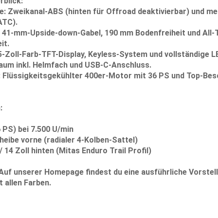
rblick:
e:
Zweikanal-ABS (hinten für Offroad deaktivierbar) und me
ATC).
41-mm-Upside-down-Gabel, 190 mm Bodenfreiheit und All-T
it.
-Zoll-Farb-TFT-Display, Keyless-System und vollständige 
aum inkl. Helmfach und USB-C-Anschluss.
:
Flüssigkeitsgekühlter 400er-Motor mit
36 PS
und Top-Besc
:
 PS) bei 7.500 U/min
ibe vorne (radialer 4-Kolben-Sattel)
/ 14 Zoll hinten (Mitas Enduro Trail Profil)
Auf unserer Homepage findest du eine
ausführliche Vorstel
t allen Farben.