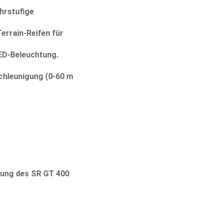
hrstufige
errain-Reifen für
LED-Beleuchtung.
hleunigung (0-60 m
lung
des SR GT 400