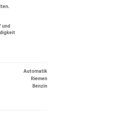
lten.
f und
digkeit
Automatik
Riemen
Benzin