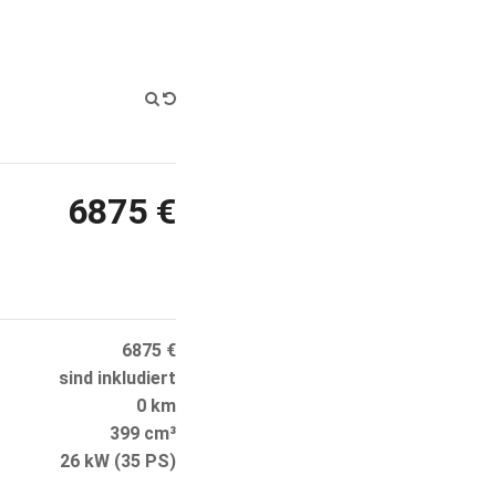
6875 €
6875 €
sind inkludiert
0 km
399 cm³
26 kW (35 PS)