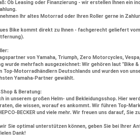
aß:
Ob Leasing oder Finanzierung - wir erstellen Ihnen ein in
ahlung.
nehmen Ihr altes Motorrad oder Ihren Roller gerne in Zahlu
ues Bike kommt direkt zu Ihnen - fachgerecht geliefert vom
ntfernung).
ler:
ragspartner von Yamaha, Triumph, Zero Motorcycles, Vespa, 
g wurde mehrfach ausgezeichnet: Wir gehören laut "Bike &
den Top-Motorradhändlern Deutschlands und wurden von uns
hsten Yamaha-Partner gewählt.
: Shop & Beratung:
ch in unserem großen Helm- und Bekleidungsshop. Hier werd
eraten, die wissen, worauf es ankommt. Wir führen Top-Mar
HEPCO-BECKER und viele mehr. Wir freuen uns darauf, Sie z
ir Sie optimal unterstützen können, geben Sie bei Ihrer Anf
ielen Dank!