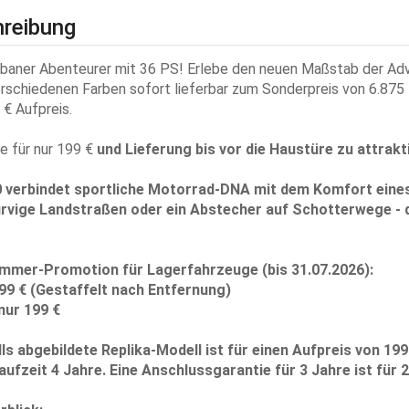
reibung
rbaner Abenteurer mit 36 PS! Erlebe den neuen Maßstab der Ad
rschiedenen Farben sofort lieferbar zum Sonderpreis von 6.875 
 € Aufpreis.
e für nur 199 €
und Lieferung bis vor die Haustüre zu attrakt
0 verbindet sportliche Motorrad-DNA mit dem Komfort eines
urvige Landstraßen oder ein Abstecher auf Schotterwege - 
mer-Promotion für Lagerfahrzeuge (bis 31.07.2026):
99 €
(Gestaffelt nach Entfernung)
nur 199 €
ls abgebildete
Replika-Modell
ist für einen Aufpreis von 199
laufzeit
4 Jahre
. Eine Anschlussgarantie für 3 Jahre ist für 2