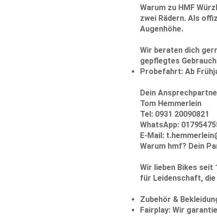
Warum zu HMF Würz
zwei Rädern. Als offi
Augenhöhe.
Wir beraten dich ger
gepflegtes Gebrauch
Probefahrt:
Ab Frühja
Dein Ansprechpartne
Tom Hemmerlein
Tel: 0931 20090821
WhatsApp: 01795475
E-Mail: t.hemmerlei
Warum hmf? Dein Part
Wir lieben Bikes sei
für Leidenschaft, di
Zubehör & Bekleidun
Fairplay:
Wir garantie