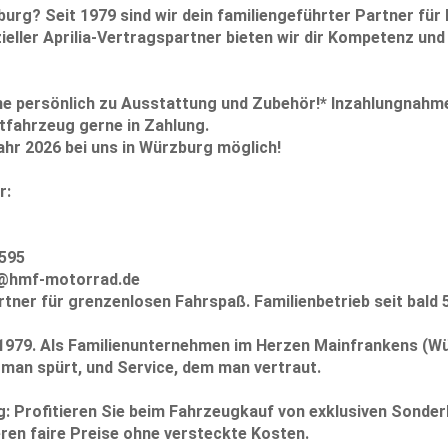
burg?
Seit 1979 sind wir dein familiengeführter Partner für
zieller Aprilia-Vertragspartner bieten wir dir Kompetenz un
ne persönlich zu Ausstattung und Zubehör!*
Inzahlungnahm
tfahrzeug gerne in Zahlung.
hr 2026 bei uns in Würzburg möglich!
r:
595
n@hmf-motorrad.de
ner für grenzenlosen Fahrspaß. Familienbetrieb seit bald 
t 1979. Als Familienunternehmen im Herzen Mainfrankens (W
e man spürt, und Service, dem man vertraut.
g:
Profitieren Sie beim Fahrzeugkauf von exklusiven Sonder
ren faire Preise ohne versteckte Kosten.