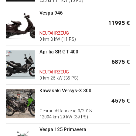
225 km 11 kW (15 PS)
Vespa 946
11995 €
NEUFAHRZEUG
0 km 8 kW (11 PS)
Aprilia SR GT 400
6875 €
NEUFAHRZEUG
0 km 26 kW (35 PS)
Kawasaki Versys-X 300
4575 €
Gebrauchtfahrzeug
9/2018
12094 km 29 kW (39 PS)
Vespa 125 Primavera